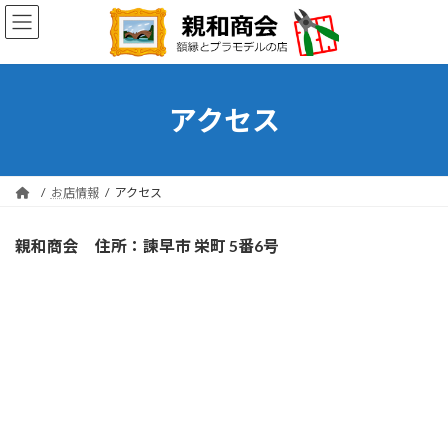
コ
ナ
ン
ビ
テ
ゲ
ン
ー
ツ
シ
へ
ョ
アクセス
ス
ン
キ
に
ッ
移
プ
動
お店情報
アクセス
親和商会 住所：諫早市 栄町 5番6号